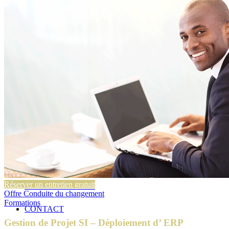
Conseil en excellence opérationnelle
Conseil en stratégie d’entreprise
Conseil Microsoft Dynamics 365 Business Central
NOS PRESTATIONS
Conduite du changement
Marketing
Lean Management
BLOG
Réserver un entretien gratuit
NOUS REJOINDRE
Offre Conduite du changement
Formations
CONTACT
Gestion de Projet SI – Déploiement d’ ERP