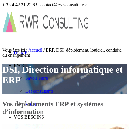
+ 33 4 42 21 22 63 | contact@rwr-consulting.eu
Vous êtes ici :
Accueil
/
ERP, DSI, déploiement, logiciel, conduite
HOME
du changement
RWR
DSI, Direction informatique et
ERP
Savoir-Faire
Les consultants
Vos déploiements ERP et systèmes
Vision
d’information
VOS BESOINS