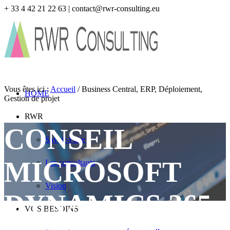
+ 33 4 42 21 22 63 | contact@rwr-consulting.eu
Vous êtes ici :
Accueil
/
Business Central, ERP, Déploiement,
HOME
Gestion de projet
RWR
CONSEIL
Savoir-Faire
MICROSOFT
Les consultants
Vision
DYNAMICS 365
VOS BESOINS