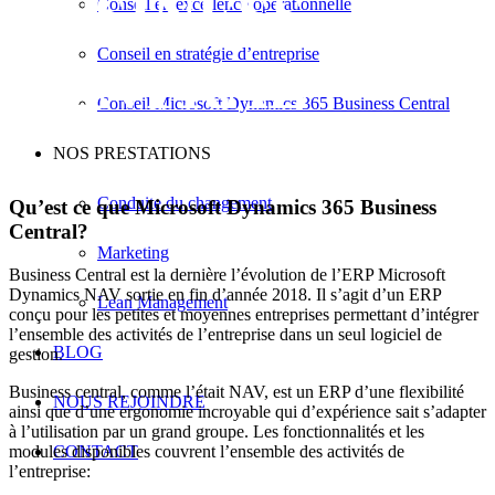
BUSINESS
Conseil en excellence opérationnelle
Conseil en stratégie d’entreprise
CENTRAL
Conseil Microsoft Dynamics 365 Business Central
NOS PRESTATIONS
Conduite du changement
Qu’est ce que Microsoft Dynamics 365 Business
Central?
Marketing
Business Central est la dernière l’évolution de l’ERP Microsoft
Dynamics NAV sortie en fin d’année 2018. Il s’agit d’un ERP
Lean Management
conçu pour les petites et moyennes entreprises permettant d’intégrer
l’ensemble des activités de l’entreprise dans un seul logiciel de
BLOG
gestion.
Business central, comme l’était NAV, est un ERP d’une flexibilité
NOUS REJOINDRE
ainsi que d’une ergonomie incroyable qui d’expérience sait s’adapter
à l’utilisation par un grand groupe. Les fonctionnalités et les
modules disponibles couvrent l’ensemble des activités de
CONTACT
l’entreprise: