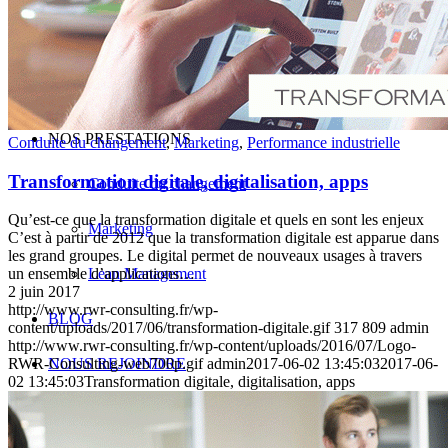
Conseil en excellence opérationnelle
Conseil en stratégie d’entreprise
Conseil Microsoft Dynamics 365 Business Central
NOS PRESTATIONS
Conduite du changement
,
Marketing
,
Performance industrielle
Transformation digitale, digitalisation, apps
Conduite du changement
Qu’est-ce que la transformation digitale et quels en sont les enjeux
Marketing
C’est à partir de 2012 que la transformation digitale est apparue dans
les grand groupes. Le digital permet de nouveaux usages à travers
Lean Management
un ensemble d’applications…
2 juin 2017
http://www.rwr-consulting.fr/wp-
BLOG
content/uploads/2017/06/transformation-digitale.gif
317
809
admin
http://www.rwr-consulting.fr/wp-content/uploads/2016/07/Logo-
NOUS REJOINDRE
RWR-Consulting-web700p.gif
admin
2017-06-02 13:45:03
2017-06-
02 13:45:03
Transformation digitale, digitalisation, apps
CONTACT