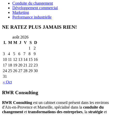
Conduite du changement
Développement commercial
Marketing
Performance industrielle
NE RATEZ PLUS JAMAIS RIEN!
août 2026
L
M
M
J
V
S
D
1
2
3
4
5
6
7
8
9
10
11
12
13
14
15
16
17
18
19
20
21
22
23
24
25
26
27
28
29
30
31
« Oct
RWR Consulting
RWR Consulting
est un cabinet conseil présent dans les environs
d'Aix-en-Provence et Marseille, spécialisé dans la
conduite du
changement
et
transformations des entreprises
, la
stratégie
et