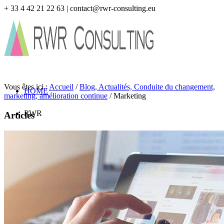
+ 33 4 42 21 22 63 | contact@rwr-consulting.eu
Vous êtes ici :
Accueil
/
Blog, Actualités, Conduite du changement,
HOME
marketing, amélioration continue
/
Marketing
RWR
Articles
Savoir-Faire
Les consultants
Vision
VOS BESOINS