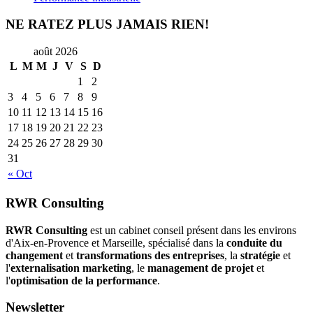
NE RATEZ PLUS JAMAIS RIEN!
août 2026
L
M
M
J
V
S
D
1
2
3
4
5
6
7
8
9
10
11
12
13
14
15
16
17
18
19
20
21
22
23
24
25
26
27
28
29
30
31
« Oct
RWR Consulting
RWR Consulting
est un cabinet conseil présent dans les environs
d'Aix-en-Provence et Marseille, spécialisé dans la
conduite du
changement
et
transformations des entreprises
, la
stratégie
et
l'
externalisation marketing
, le
management de projet
et
l'
optimisation de la performance
.
Newsletter