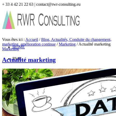
+ 33 4 42 21 22 63 | contact@rwr-consulting.eu
Vous êtes ici :
Accueil
/
Blog, Actualités, Conduite du changement,
marketing, amélioration continue
/
Marketing
/
Actualité marketing
HOME
Marketing
Actualité marketing
RWR
Savoir-Faire
Les consultants
Vision
VOS BESOINS