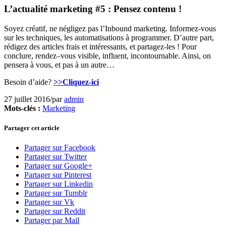
L’actualité marketing #5 : Pensez contenu !
Soyez créatif, ne négligez pas l’Inbound marketing. Informez-vous
sur les techniques, les automatisations à programmer. D’autre part,
rédigez des articles frais et intéressants, et partagez-les ! Pour
conclure, rendez–vous visible, influent, incontournable. Ainsi, on
pensera à vous, et pas à un autre…
Besoin d’aide?
>>Cliquez-ici
27 juillet 2016
/
par
admin
Mots-clés :
Marketing
Partager cet article
Partager sur Facebook
Partager sur Twitter
Partager sur Google+
Partager sur Pinterest
Partager sur Linkedin
Partager sur Tumblr
Partager sur Vk
Partager sur Reddit
Partager par Mail