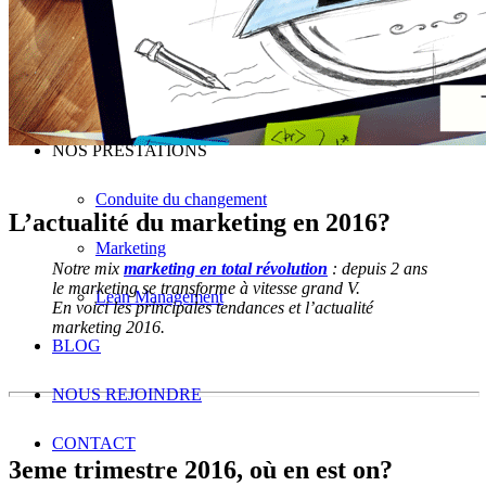
Conseil en excellence opérationnelle
Conseil en stratégie d’entreprise
Conseil Microsoft Dynamics 365 Business Central
NOS PRESTATIONS
Conduite du changement
L’actualité du marketing en 2016?
Marketing
Notre mix
marketing en total révolution
: depuis 2 ans
le marketing se transforme à vitesse grand V.
Lean Management
En voici les principales tendances et l’actualité
marketing 2016.
BLOG
NOUS REJOINDRE
CONTACT
3eme trimestre 2016, où en est on?